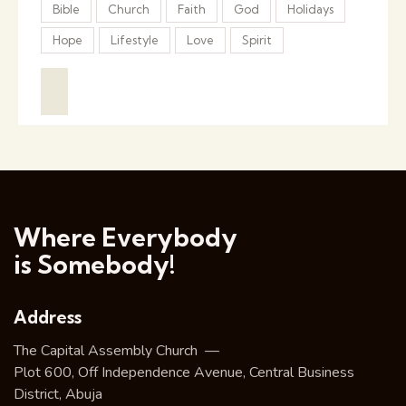
Bible
Church
Faith
God
Holidays
Hope
Lifestyle
Love
Spirit
Where Everybody
is Somebody!
Address
The Capital Assembly Church —
Plot 600, Off Independence Avenue, Central Business
District, Abuja